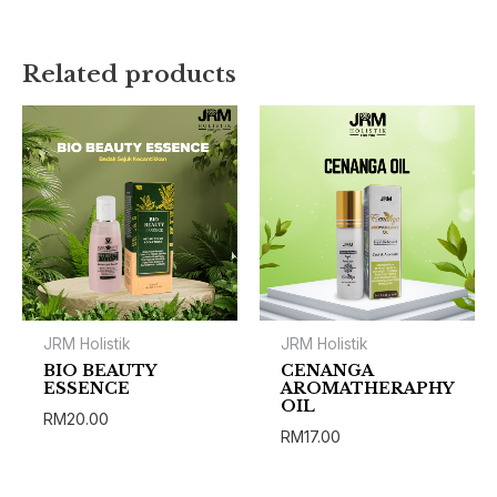
There are no reviews yet.
Related products
Be the first to review “COLONIS
D’MESTICA”
You must be
logged in
to post a review.
JRM Holistik
JRM Holistik
BIO BEAUTY
CENANGA
ESSENCE
AROMATHERAPHY
OIL
RM
20.00
RM
17.00