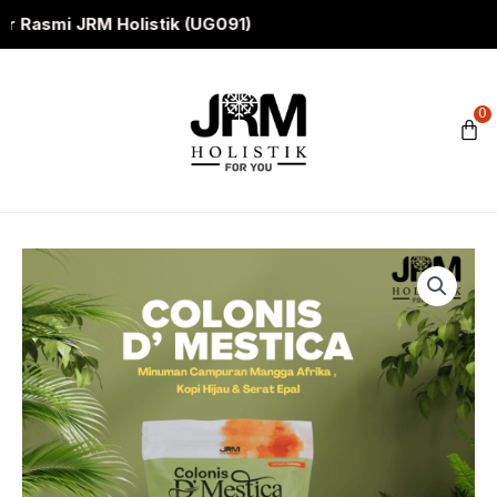
Skip
i JRM Holistik (UG091)
to
content
0
C
COLONIS
D'MESTICA
quantity