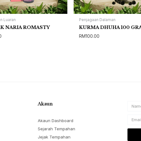
n Luaran
Penjagaan Dalaman
K NARIA ROMASTY
KURMA DHUHA 100 GR
0
RM
100.00
Akaun
Name
Email
Akaun Dashboard
Sejarah Tempahan
Jejak Tempahan