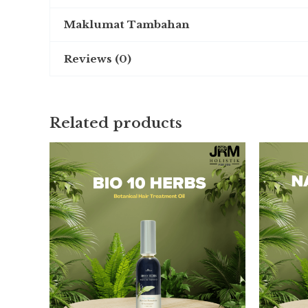
Maklumat Tambahan
Reviews (0)
Weight
0.110 kg
There are no reviews yet.
Related products
Be the first to review “MINYAK KH
You must be
logged in
to post a review.