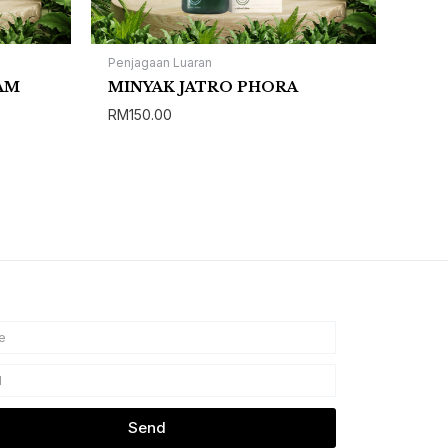
Penjagaan Luaran
AM
MINYAK JATRO PHORA
RM
150.00
Send