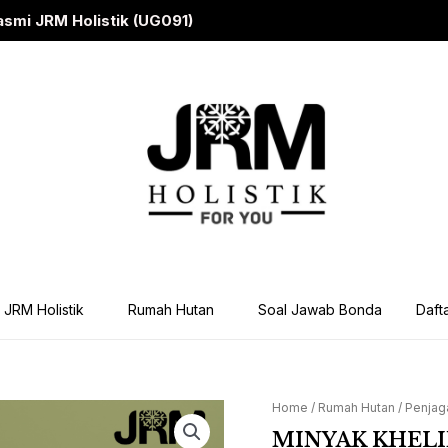
Holistik (UG091)
JRM Holistik
Rumah Hutan
Soal Jawab Bonda
Dafta
Home
/
Rumah Hutan
/
Penjag
MINYAK
KHELIN
MINYAK KHEL