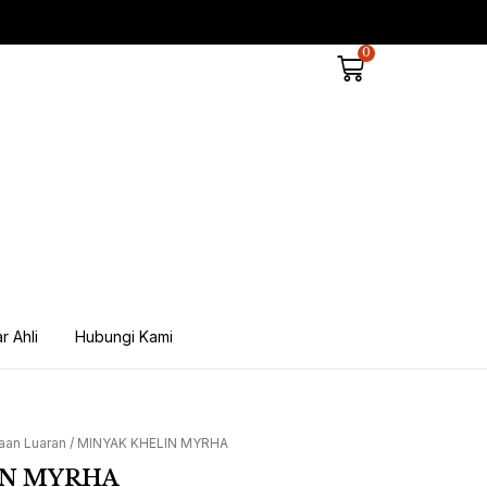
0
Cart
r Ahli
Hubungi Kami
aan Luaran
/ MINYAK KHELIN MYRHA
IN MYRHA