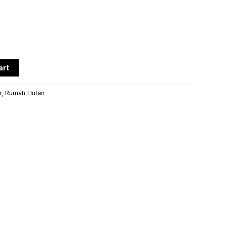
art
n
,
Rumah Hutan