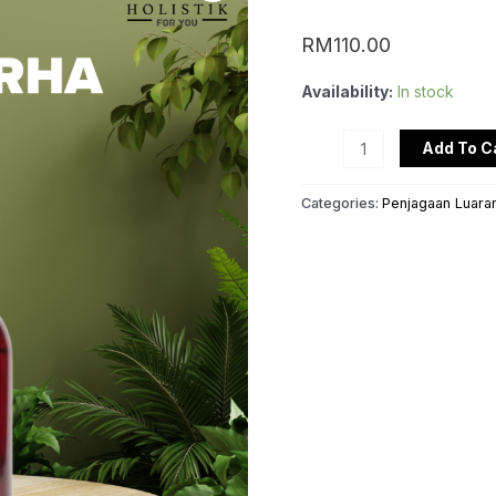
MYRHA
quantity
RM
110.00
Availability:
In stock
Add To C
Categories:
Penjagaan Luara