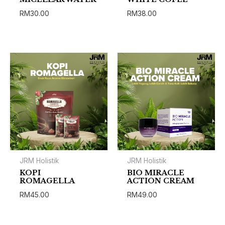
RM
30.00
RM
38.00
JRM Holistik
JRM Holistik
KOPI
BIO MIRACLE
ROMAGELLA
ACTION CREAM
RM
45.00
RM
49.00