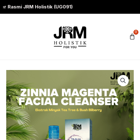
Skip
mi JRM Holistik (UG091)
to
content
0
C
ZINNIA
MAGENTA
FACIAL
CLEANSER
quantity