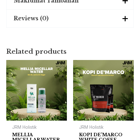
Maklumat Tambahan
Reviews (0)
Weight
0.130 kg
There are no reviews yet.
Related products
Be the first to review “ZINNIA
MAGENTA FACIAL CLEANSER”
You must be
logged in
to post a review.
JRM Holistik
JRM Holistik
MELLIA
KOPI DE’MARCO
MICELLAR WATER
WHITE COFEE