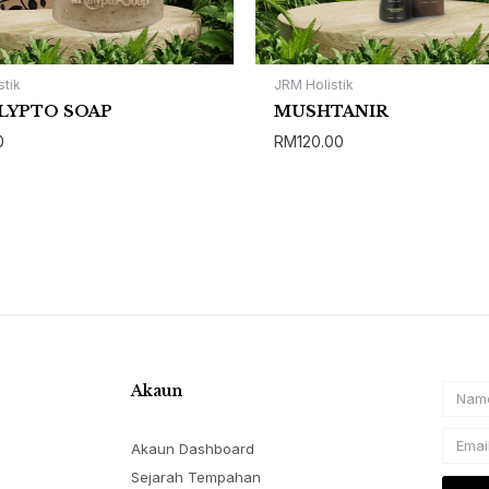
stik
JRM Holistik
LYPTO SOAP
MUSHTANIR
0
RM
120.00
Akaun
Name
Email
Akaun Dashboard
Sejarah Tempahan