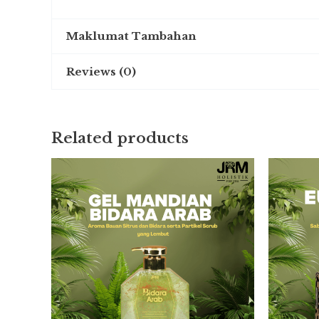
Maklumat Tambahan
Reviews (0)
Weight
0.3 kg
There are no reviews yet.
Related products
Be the first to review “INVYSIBLE 
You must be
logged in
to post a review.