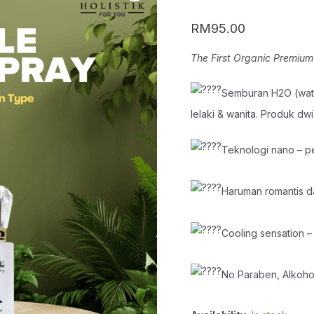
SPRAY
quantity
RM
95.00
The First Organic Premium
Semburan H2O (wate
lelaki & wanita. Produk dwi
Teknologi nano – p
Haruman romantis da
Cooling sensation –
No Paraben, Alkohol,