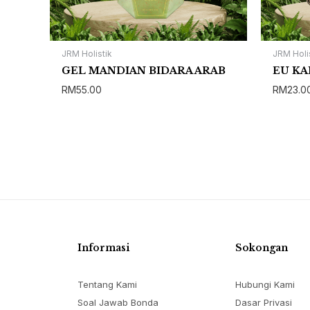
JRM Holistik
JRM Holi
GEL MANDIAN BIDARA ARAB
EU KA
RM
55.00
RM
23.0
Informasi
Sokongan
Tentang Kami
Hubungi Kami
Soal Jawab Bonda
Dasar Privasi