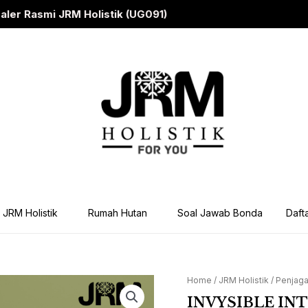
i JRM Holistik (UG091)
JRM Holistik
Rumah Hutan
Soal Jawab Bonda
Dafta
Home
/
JRM Holistik
/
Penjaga
INVYSIBLE
INTIMATE
INVYSIBLE IN