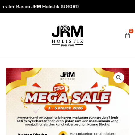
Skip
Rasmi JRM Holistik (UG091)
to
content
0
C