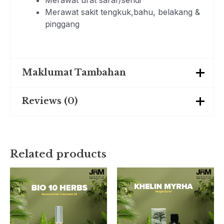
Merawat urat saraf/sendi
Merawat sakit tengkuk,bahu, belakang &
pinggang
Maklumat Tambahan
Reviews (0)
Weight
0.100 kg
There are no reviews yet.
Related products
Be the first to review “(MEGA
SALE) KURMA DHUHA 100
GRAM”
You must be
logged in
to post a review.