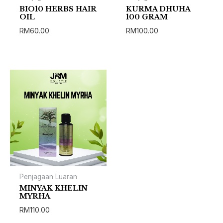
BIO10 HERBS HAIR
KURMA DHUHA
OIL
100 GRAM
RM
60.00
RM
100.00
Penjagaan Luaran
MINYAK KHELIN
MYRHA
RM
110.00