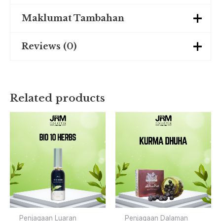
Maklumat Tambahan
Reviews (0)
Weight
0.100 kg
There are no reviews yet.
Related products
Be the first to review “(PROMOSI)
KURMA DHUHA 100G”
You must be
logged in
to post a review.
Penjagaan Luaran
Penjagaan Dalaman