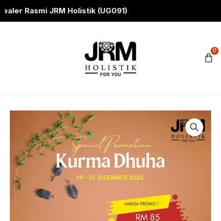
Skip
Rasmi JRM Holistik (UG091)
to
content
0
C